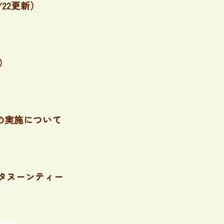
22更新）
）
の実施について
タヌーンティー